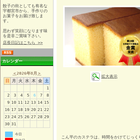
餃子の街としても有名な
宇都宮市から、手作りの
お菓子をお届け致しま
す。
思わず笑顔になります味
を是非ご賞味下さい。
店長日記はこちら >>
カレンダー
＜
2026年8月
＞
拡大表示
日
月
火
水
木
金
土
1
2
3
4
5
6
7
8
9
10
11
12
13
14
15
16
17
18
19
20
21
22
23
24
25
26
27
28
29
30
31
今日
こん平のカステラは、時間をかけてじっく