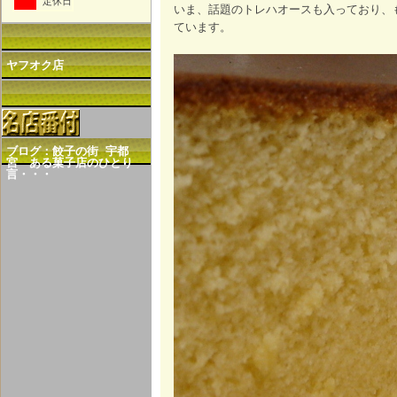
定休日
いま、話題のトレハオースも入っており、
ています。
ヤフオク店
ブログ：餃子の街 宇都
宮 ある菓子店のひとり
言・・・