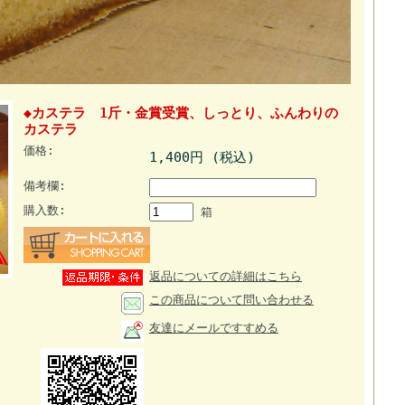
◆カステラ 1斤・金賞受賞、しっとり、ふんわりの
カステラ
価格:
1,400円 (税込)
備考欄:
購入数:
箱
返品についての詳細はこちら
この商品について問い合わせる
友達にメールですすめる