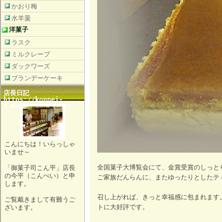
かおり梅
水羊羹
洋菓子
ラスク
ミルクレープ
ダックワーズ
ブランデーケーキ
店長日記
https://konpei-
4.hatenablog.com/
こんにちは！いらっしゃ
いませ～
全国菓子大博覧会にて、金賞受賞のしっと
「御菓子司こん平」店長
の今平（こんぺい）と申
ご家族だんらんに、またゆったりとしたテ
します。
召し上がれば、きっと幸福感に包まれます
ご覧戴きまして有難うご
トに大好評です。
ざいます。