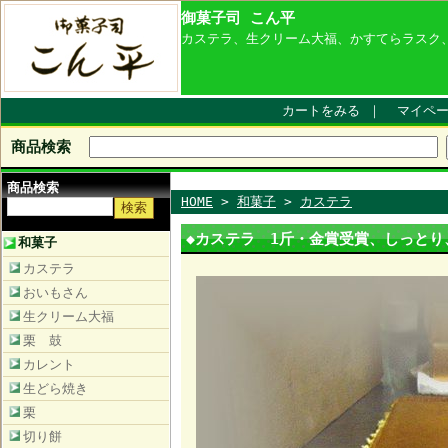
御菓子司 こん平
カステラ、生クリーム大福、かすてらラスク
カートをみる
｜
マイペ
商品検索
商品検索
HOME
>
和菓子
>
カステラ
◆カステラ 1斤・金賞受賞、しっと
和菓子
カステラ
おいもさん
生クリーム大福
栗 鼓
カレント
生どら焼き
栗
切り餅