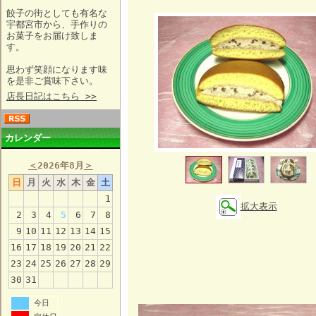
餃子の街としても有名な
宇都宮市から、手作りの
お菓子をお届け致しま
す。
思わず笑顔になります味
を是非ご賞味下さい。
店長日記はこちら >>
カレンダー
＜
2026年8月
＞
日
月
火
水
木
金
土
1
拡大表示
2
3
4
5
6
7
8
9
10
11
12
13
14
15
16
17
18
19
20
21
22
23
24
25
26
27
28
29
30
31
今日