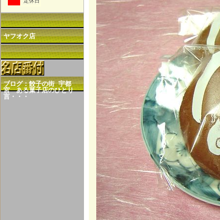
定休日
ヤフオク店
ブログ：餃子の街 宇都
宮 ある菓子店のひとり
言・・・