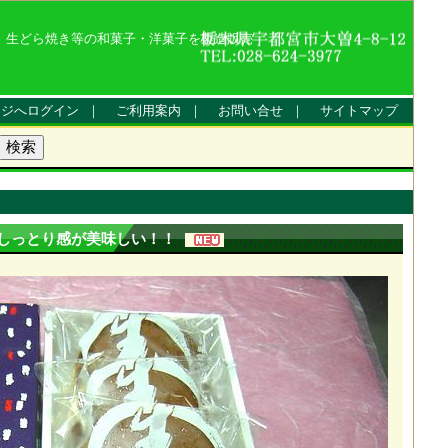
、生どら焼き等の和菓子・洋菓子を製造販売
ージへログイン
｜
ご利用案内
｜
お問い合せ
｜
サイトマップ
のしっとり感が美味しい！！