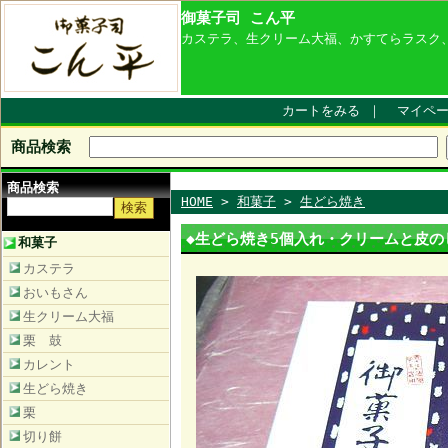
御菓子司 こん平
カステラ、生クリーム大福、かすてらラスク
カートをみる
｜
マイペ
商品検索
商品検索
HOME
>
和菓子
>
生どら焼き
◆生どら焼き5個入れ・クリームと皮
和菓子
カステラ
おいもさん
生クリーム大福
栗 鼓
カレント
生どら焼き
栗
切り餅