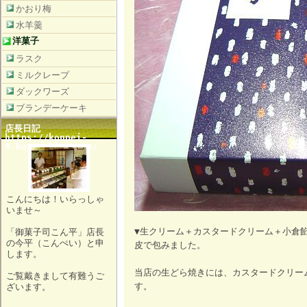
かおり梅
水羊羹
洋菓子
ラスク
ミルクレープ
ダックワーズ
ブランデーケーキ
店長日記
https://konpei-
4.hatenablog.com/
こんにちは！いらっしゃ
いませ～
▼生クリーム＋カスタードクリーム＋小倉
「御菓子司こん平」店長
の今平（こんぺい）と申
皮で包みました。
します。
当店の生どら焼きには、カスタードクリー
ご覧戴きまして有難うご
す。
ざいます。